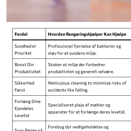
Fordel
Hvordan Rengøringshjælper Kan Hjælpe
Sundhed er
Professionel fjernelse af bakterier og
Prioritet
støv for et sundere miljø.
Boost Din
Skaber et miljø der forbedrer
Produktivitet
produktivitet og generelt velvære.
Sikkerhed
Meticulous cleaning to minimize risks of
Først
accidents like falling.
Forlæng Dine
Specialiseret pleje af møbler og
Ejendeles
apparater for at forlænge deres levetid.
Levetid
Forebyg dyr vedligeholdelse og
Spar Penge på