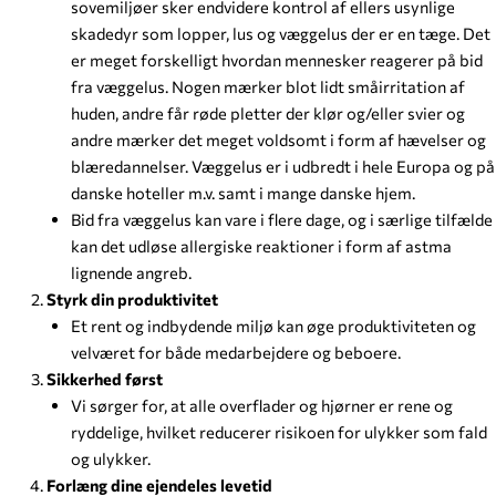
sovemiljøer sker endvidere kontrol af ellers usynlige
skadedyr som lopper, lus og væggelus der er en tæge. Det
er meget forskelligt hvordan mennesker reagerer på bid
fra væggelus. Nogen mærker blot lidt småirritation af
huden, andre får røde pletter der klør og/eller svier og
andre mærker det meget voldsomt i form af hævelser og
blæredannelser. Væggelus er i udbredt i hele Europa og på
danske hoteller m.v. samt i mange danske hjem.
Bid fra væggelus kan vare i flere dage, og i særlige tilfælde
kan det udløse allergiske reaktioner i form af astma
lignende angreb.
Styrk din produktivitet
Et rent og indbydende miljø kan øge produktiviteten og
velværet for både medarbejdere og beboere.
Sikkerhed først
Vi sørger for, at alle overflader og hjørner er rene og
ryddelige, hvilket reducerer risikoen for ulykker som fald
og ulykker.
Forlæng dine ejendeles levetid