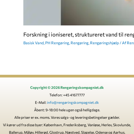
Forskning i ioniseret, struktureret vand til r
Basisk Vand
,
PH Rengøring
,
Rengøring
,
Rengøringshjælp
/ Af
Ren
Copyright © 2026 Rengøringskompagniet.dk
Telefon: +45 41677777
E-Mail:
info@rengøringskompagniet.dk
Åbent: 9-18:00 hele ugen også helligdage.
Alle priser er ex. moms. Vores salgs- og leveringsbetingelser gælder.
Vi kører ud fra disse byer: København, Frederiksberg, Vanløse, Herlev, Skovlunde,
Ballerup, Måløv, Hillerød, Glostrup, Næstved, Slagelse, Odense og Aarhus.