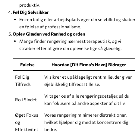
produktiv.
Føl Dig Selvsikker
En ren bolig eller arbejdsplads øger din selvtillid og skabe
en følelse af professionalisme.
Oplev Glæden ved Renhed og orden
Mange finder rengøring nærmest terapeutisk, og vi
stræber efter at gøre din oplevelse lige så glædelig.
Følelse
Hvordan [Dit Firma’s Navn] Bidrager
Føl Dig
Vi sikrer et upåklageligt rent miljø, der giver
Tilfreds
øjeblikkelig tilfredsstillelse.
Vi tager os af alle rengøringsdetaljer, så du
Ro i Sindet
kan fokusere på andre aspekter af dit liv.
Øget Fokus
Vores rengøring minimerer distraktioner,
og
hvilket hjælper dig med at koncentrere dig
Effektivitet
bedre.