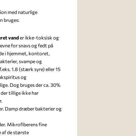
tion med naturlige
an bruges:
ret vand
er ikke-toksisk og
evne for snavs og fedt på
åde i hjemmet, kontoret,
bakterier, svampe og
eks. 1.8 (stærk syre) eller 15
akspiritus og
lige. Dog bruges der ca. 30%
er tillige ikke har
r.
ier. Damp dræber bakterier og
der. Mikrofiberens fine
 af de største