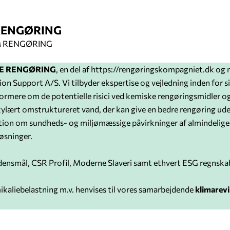
RENGØRING
 RENGØRING
E RENGØRING
, en del af https://rengøringskompagniet.dk 
on Support A/S. Vi tilbyder ekspertise og vejledning inden for s
formere om de potentielle risici ved kemiske rengøringsmidler o
kylært omstruktureret vand, der kan give en bedre rengøring ude
tion om sundheds- og miljømæssige påvirkninger af almindelige
øsninger.
densmål, CSR Profil, Moderne Slaveri samt ethvert ESG regnska
kaliebelastning m.v. henvises til vores samarbejdende
klimarev