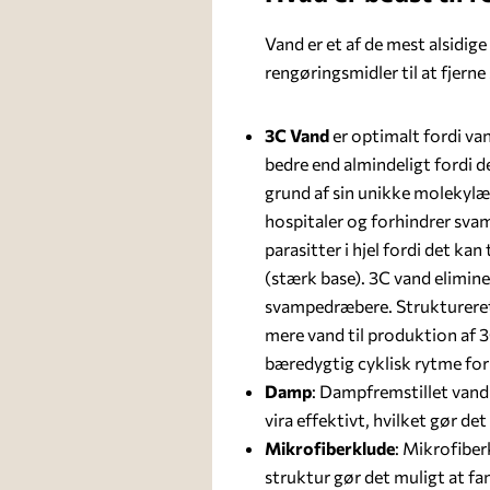
Vand er et af de mest alsidig
rengøringsmidler til at fjern
3C Vand
er optimalt fordi va
bedre end almindeligt fordi 
grund af sin unikke molekylær
hospitaler og forhindrer svam
parasitter i hjel fordi det ka
(stærk base). 3C vand elimine
svampedræbere. Struktureret 
mere vand til produktion af 3C
bæredygtig cyklisk rytme for
Damp
: Dampfremstillet vand 
vira effektivt, hvilket gør d
Mikrofiberklude
: Mikrofiber
struktur gør det muligt at fa