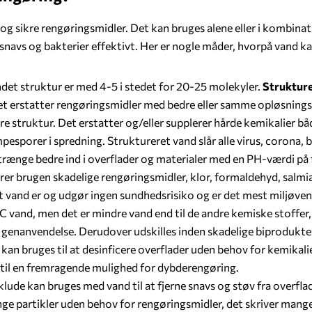
e og sikre rengøringsmidler. Det kan bruges alene eller i kombina
e snavs og bakterier effektivt. Her er nogle måder, hvorpå vand k
ndet struktur er med 4-5 i stedet for 20-25 molekyler.
Strukture
det erstatter rengøringsmidler med bedre eller samme opløsnings
e struktur. Det erstatter og/eller supplerer hårde kemikalier b
pesporer i spredning. Struktureret vand slår alle virus, corona, 
n trænge bedre ind i overflader og materialer med en PH-værdi på f.
rer brugen skadelige rengøringsmidler, klor, formaldehyd, salmi
vand er og udgør ingen sundhedsrisiko og er det mest miljøven
 vand, men det er mindre vand end til de andre kemiske stoffer, d
 genanvendelse. Derudover udskilles inden skadelige biprodukte
kan bruges til at desinficere overflader uden behov for kemikal
et til en fremragende mulighed for dybderengøring.
klude kan bruges med vand til at fjerne snavs og støv fra overfla
nge partikler uden behov for rengøringsmidler, det skriver mange