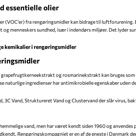
 essentielle olier
er (VOC’er) fra rengøringsmidler kan bidrage til luftforurening.
t og menneskers sundhed, især i indendørs miljøer. Det lyder sun
ige kemikalier i rengøringsmidler
eringsmidler
, grapefrugtkerneekstrakt og rosmarinekstrakt kan bruges som 
se naturlige ingredienser har antimikrobielle egenskaber uden de
3C Vand, Struktureret Vand og Clustervand der slår virus, bakte
hemmelige vand, men har været kendt siden 1960 og anvendes på
dkendt. Rengøringskompagniet er en af de eneste i Danmark der