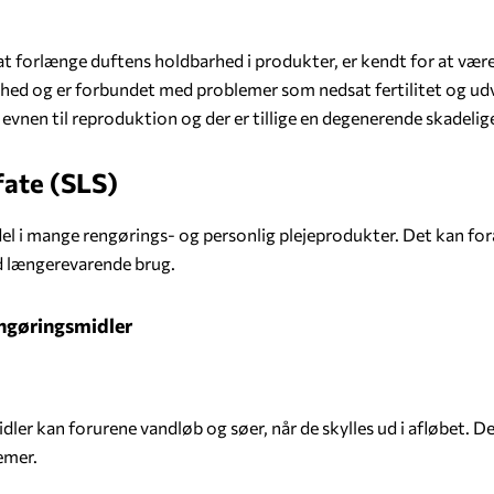
 at forlænge duftens holdbarhed i produkter, er kendt for at v
hed og er forbundet med problemer som nedsat fertilitet og udv
evnen til reproduktion og der er tillige en degenerende skadelige
fate (SLS)
i mange rengørings- og personlig plejeprodukter. Det kan forå
ed længerevarende brug.
engøringsmidler
er kan forurene vandløb og søer, når de skylles ud i afløbet. D
emer.