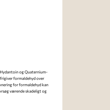
M Hydantoin og Quaternium-
 frigiver formaldehyd over
sponering for formaldehyd kan
forsøg værende skadeligt og