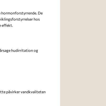
ære hormonforstyrrende. De
iklingsforstyrrelser hos
 effekt.
rsage hudirritation og
ette påvirker vandkvaliteten