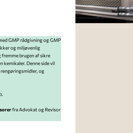
og med GMP rådgivning og GMP
ikker og miljøvenlig
g fremme brugen af sikre
n kemikaler. Denne side vil
 rengøringsmidler, og
b.
isorer
fra Advokat og Revisor