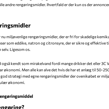
alle andre rengøringsmidler. Ihvertfald er der kun os der annonce
øringsmidler
u miljøvenlige rengøringsmidler, der er fri for skadelige kemika
ser som eddike, natron og citronsyre, der er sikre og effektive ti
 selv. Ligesom os.
 også kendt som mirakelvand fordi mange drikker det eller 3C V
r økonomi. Men alle kan alve det hvis de har et anlæg til 50-2
god strategi med egne rengøringsmidler der ovenikøbet er milj
rkulær økonomi.
 rengøringsmiddel
rengøring?