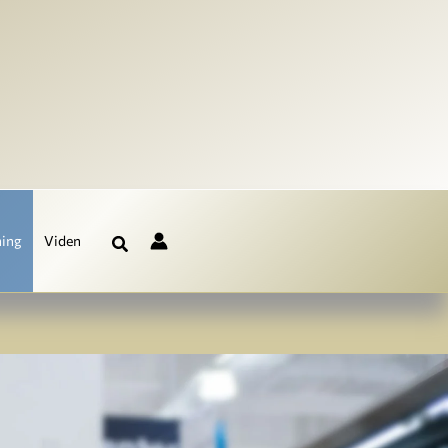
ning
Viden