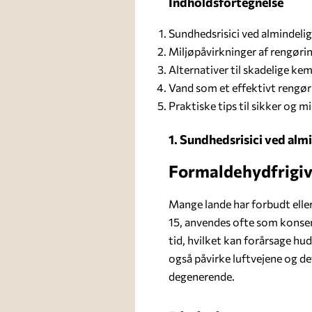
Indholdsfortegnelse
Sundhedsrisici ved almindeli
Miljøpåvirkninger af rengøri
Alternativer til skadelige kem
Vand som et effektivt rengø
Praktiske tips til sikker og m
1. Sundhedsrisici ved alm
Formaldehydfrigiv
Mange lande har forbudt ell
15, anvendes ofte som konser
tid, hvilket kan forårsage hu
også påvirke luftvejene og d
degenerende.