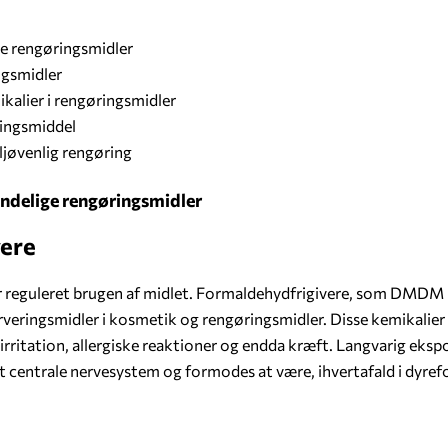
ge rengøringsmidler
ngsmidler
ikalier i rengøringsmidler
ringsmiddel
iljøvenlig rengøring
indelige rengøringsmidler
ere
er reguleret brugen af midlet. Formaldehydfrigivere, som DMD
veringsmidler i kosmetik og rengøringsmidler. Disse kemikalier
dirritation, allergiske reaktioner og endda kræft. Langvarig ek
et centrale nervesystem og formodes at være, ihvertafald i dyre