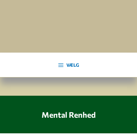
Gå
til
indholdet
VÆLG
Mental Renhed