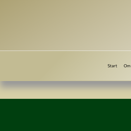
Gå
til
indholdet
Start
Om 