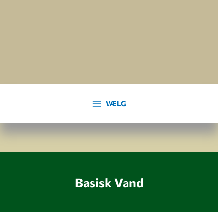
Gå
til
indholdet
VÆLG
Basisk Vand