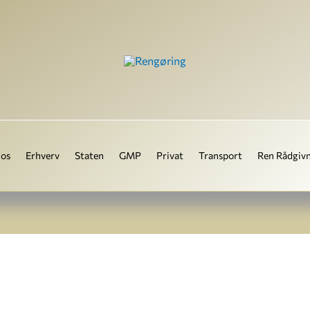
os
Erhverv
Staten
GMP
Privat
Transport
Ren Rådgiv