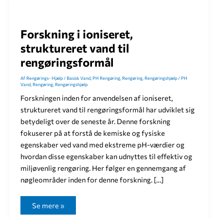
Forskning i ioniseret,
struktureret vand til
rengøringsformål
Af
Rengørings- Hjælp
/
Basisk Vand
,
PH Rengøring
,
Rengøring
,
Rengøringshjælp
/
PH
Vand
,
Rengøring
,
Rengøringshjælp
Forskningen inden for anvendelsen af ioniseret,
struktureret vand til rengøringsformål har udviklet sig
betydeligt over de seneste år. Denne forskning
fokuserer på at forstå de kemiske og fysiske
egenskaber ved vand med ekstreme pH-værdier og
hvordan disse egenskaber kan udnyttes til effektiv og
miljøvenlig rengøring. Her følger en gennemgang af
nøgleområder inden for denne forskning. […]
F
Se mere »
o