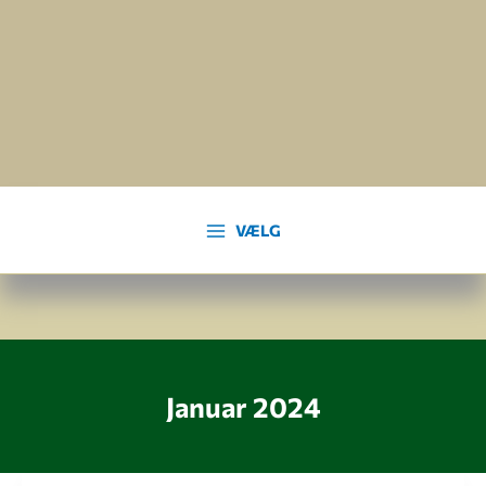
Gå
til
indholdet
VÆLG
Januar 2024