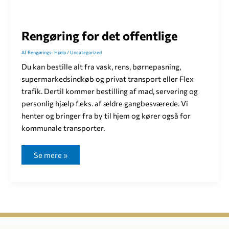
R
engøring for det offentlige
Af
Rengørings- Hjælp
/
Uncategorized
Du kan bestille alt fra vask, rens, børnepasning,
supermarkedsindkøb og privat transport eller Flex
trafik. Dertil kommer bestilling af mad, servering og
personlig hjælp f.eks. af ældre gangbesværede. Vi
henter og bringer fra by til hjem og kører også for
kommunale transporter.
R
Se mere »
e
n
g
ø
r
i
n
g
f
o