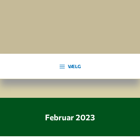
Gå
til
indholdet
VÆLG
Februar 2023